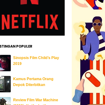
STINGAN POPULER
Sinopsis Film Child’s Play
2019
Kamus Pertama Orang
Depok Diterbitkan
Review Film War Machine