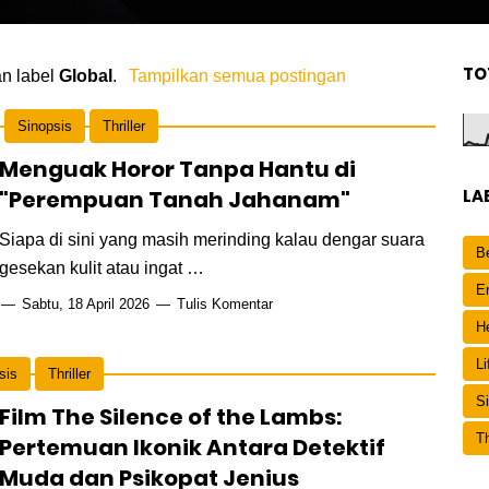
TO
an label
Global
.
Tampilkan semua postingan
Sinopsis
Thriller
Menguak Horor Tanpa Hantu di
"Perempuan Tanah Jahanam"
LA
Siapa di sini yang masih merinding kalau dengar suara
Be
gesekan kulit atau ingat …
E
Sabtu, 18 April 2026
Tulis Komentar
H
Li
sis
Thriller
S
Film The Silence of the Lambs:
Th
Pertemuan Ikonik Antara Detektif
Muda dan Psikopat Jenius