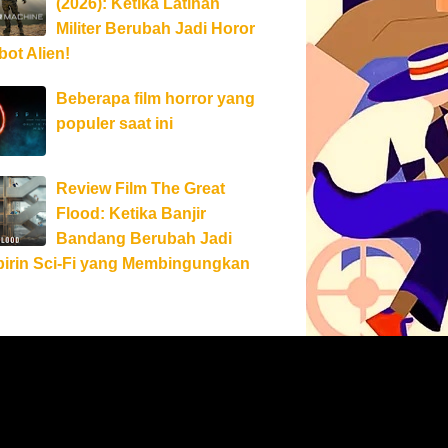
(2026): Ketika Latihan
Militer Berubah Jadi Horor
ot Alien!
Beberapa film horror yang
populer saat ini
Review Film The Great
Flood: Ketika Banjir
Bandang Berubah Jadi
birin Sci-Fi yang Membingungkan