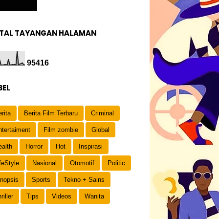
TAL TAYANGAN HALAMAN
9
5
4
1
6
BEL
rita
Berita Film Terbaru
Criminal
ntertaiment
Film zombie
Global
ealth
Horror
Hot
Inspirasi
feStyle
Nasional
Otomotif
Politic
inopsis
Sports
Tekno + Sains
riller
Tips
Videos
Wanita