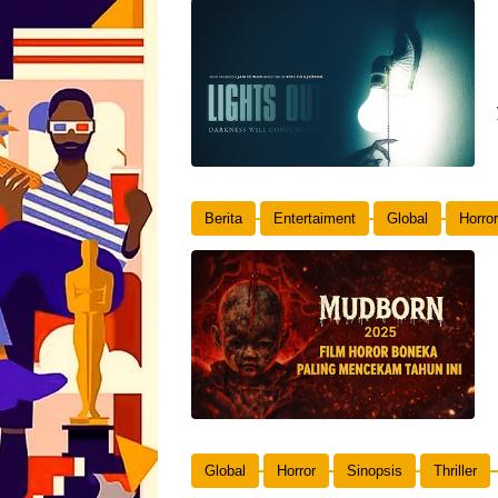
Berita
Entertaiment
Global
Horror
Global
Horror
Sinopsis
Thriller