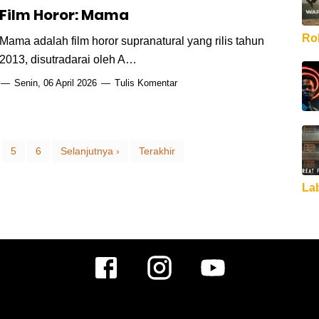
Film Horor: Mama
Rob
Mama adalah film horor supranatural yang rilis tahun
2013, disutradarai oleh A…
Senin, 06 April 2026
Tulis Komentar
5
6
Selanjutnya ›
Terakhir
La