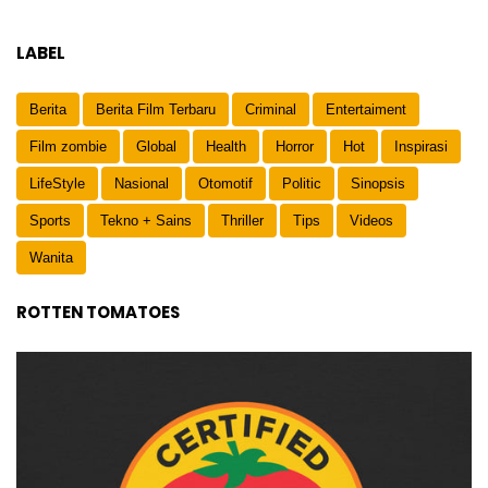
LABEL
Berita
Berita Film Terbaru
Criminal
Entertaiment
Film zombie
Global
Health
Horror
Hot
Inspirasi
LifeStyle
Nasional
Otomotif
Politic
Sinopsis
Sports
Tekno + Sains
Thriller
Tips
Videos
Wanita
ROTTEN TOMATOES