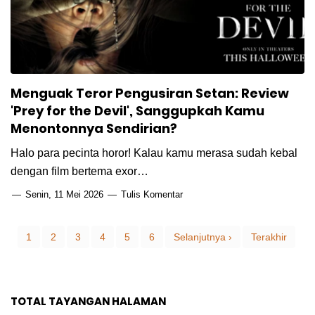
Menguak Teror Pengusiran Setan: Review
'Prey for the Devil', Sanggupkah Kamu
Menontonnya Sendirian?
Halo para pecinta horor! Kalau kamu merasa sudah kebal
dengan film bertema exor…
Senin, 11 Mei 2026
Tulis Komentar
1
2
3
4
5
6
Selanjutnya ›
Terakhir
TOTAL TAYANGAN HALAMAN