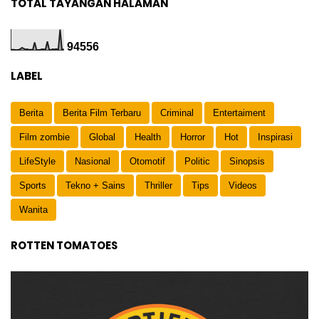
TOTAL TAYANGAN HALAMAN
9
4
5
5
6
LABEL
Berita
Berita Film Terbaru
Criminal
Entertaiment
Film zombie
Global
Health
Horror
Hot
Inspirasi
LifeStyle
Nasional
Otomotif
Politic
Sinopsis
Sports
Tekno + Sains
Thriller
Tips
Videos
Wanita
ROTTEN TOMATOES