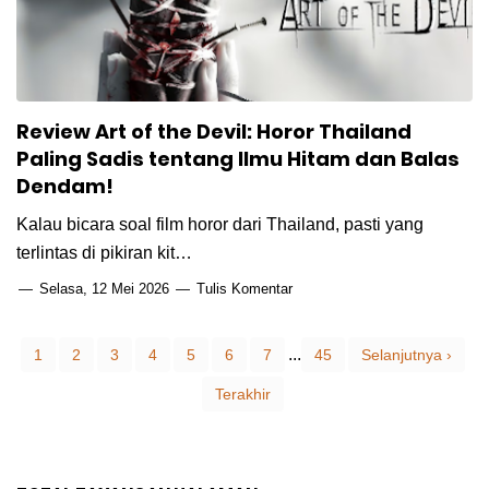
Review Art of the Devil: Horor Thailand
Paling Sadis tentang Ilmu Hitam dan Balas
Dendam!
Kalau bicara soal film horor dari Thailand, pasti yang
terlintas di pikiran kit…
Selasa, 12 Mei 2026
Tulis Komentar
...
1
2
3
4
5
6
7
45
Selanjutnya ›
Terakhir