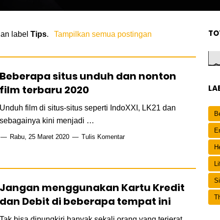
TO
gan label
Tips
.
Tampilkan semua postingan
Beberapa situs unduh dan nonton
film terbaru 2020
LA
Unduh film di situs-situs seperti IndoXXI, LK21 dan
Be
sebagainya kini menjadi …
E
Rabu, 25 Maret 2020
Tulis Komentar
H
Li
S
Jangan menggunakan Kartu Kredit
Th
dan Debit di beberapa tempat ini
Tak bisa dipungkiri banyak sekali orang yang terjerat