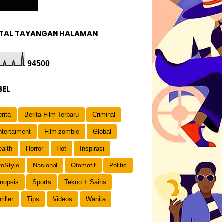
TAL TAYANGAN HALAMAN
9
4
5
0
0
BEL
rita
Berita Film Terbaru
Criminal
ntertaiment
Film zombie
Global
ealth
Horror
Hot
Inspirasi
feStyle
Nasional
Otomotif
Politic
inopsis
Sports
Tekno + Sains
riller
Tips
Videos
Wanita