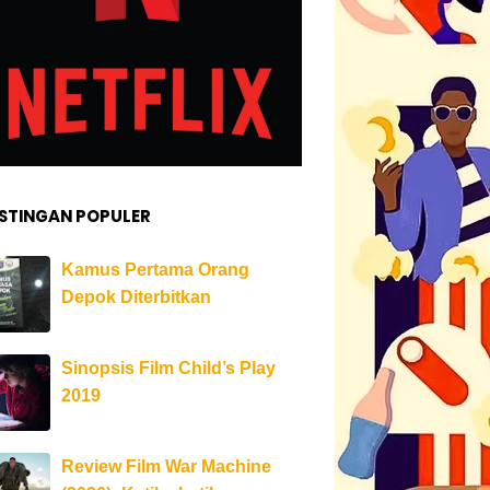
STINGAN POPULER
Kamus Pertama Orang
Depok Diterbitkan
Sinopsis Film Child’s Play
2019
Review Film War Machine