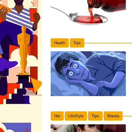
Health
Tips
Hot
LifeStyle
Tips
Wanita