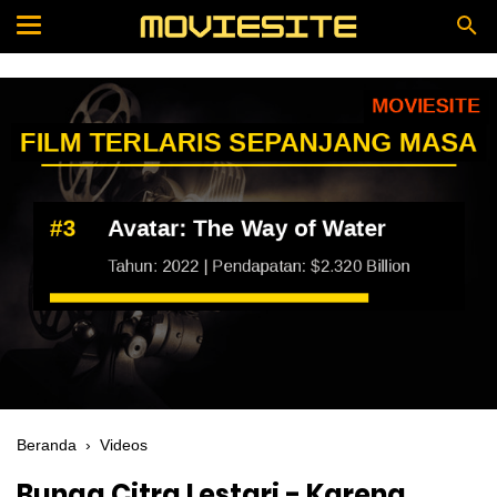
Beranda
›
Videos
Bunga Citra Lestari - Karena