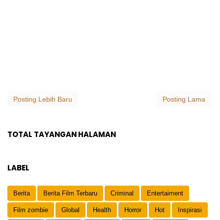
Posting Lebih Baru
Posting Lama
TOTAL TAYANGAN HALAMAN
LABEL
Berita
Berita Film Terbaru
Criminal
Entertaiment
Film zombie
Global
Health
Horror
Hot
Inspirasi