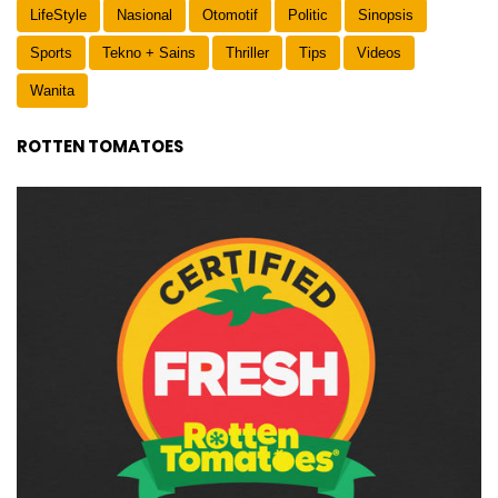
LifeStyle
Nasional
Otomotif
Politic
Sinopsis
Sports
Tekno + Sains
Thriller
Tips
Videos
Wanita
ROTTEN TOMATOES