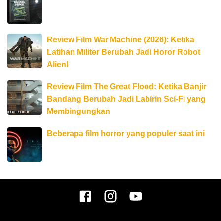
Review Film War Machine (2026): Ketika
Latihan Militer Berubah Jadi Horor Robot
Alien!
Review Film The Great Flood: Ketika Banjir
Bandang Berubah Jadi Labirin Sci-Fi yang
Membingungkan
Beberapa film horror yang populer saat ini