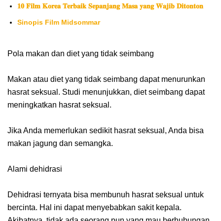
𝟏𝟎 𝐅𝐢𝐥𝐦 𝐊𝐨𝐫𝐞𝐚 𝐓𝐞𝐫𝐛𝐚𝐢𝐤 𝐒𝐞𝐩𝐚𝐧𝐣𝐚𝐧𝐠 𝐌𝐚𝐬𝐚 𝐲𝐚𝐧𝐠 𝐖𝐚𝐣𝐢𝐛 𝐃𝐢𝐭𝐨𝐧𝐭𝐨𝐧
Sinopis Film Midsommar
Pola makan dan diet yang tidak seimbang
Makan atau diet yang tidak seimbang dapat menurunkan
hasrat seksual. Studi menunjukkan, diet seimbang dapat
meningkatkan hasrat seksual.
Jika Anda memerlukan sedikit hasrat seksual, Anda bisa
makan jagung dan semangka.
Alami dehidrasi
Dehidrasi ternyata bisa membunuh hasrat seksual untuk
bercinta. Hal ini dapat menyebabkan sakit kepala.
Akibatnya, tidak ada seorang pun yang mau berhubungan