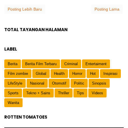
Posting Lebih Baru
Posting Lama
TOTAL TAYANGAN HALAMAN
LABEL
Berita
Berita Film Terbaru
Criminal
Entertaiment
Film zombie
Global
Health
Horror
Hot
Inspirasi
LifeStyle
Nasional
Otomotif
Politic
Sinopsis
Sports
Tekno + Sains
Thriller
Tips
Videos
Wanita
ROTTEN TOMATOES