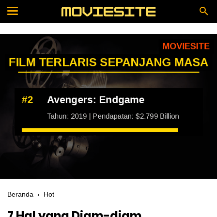
Beranda
›
Hot
7 Hal yang Diam-diam