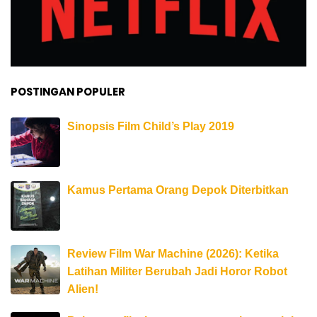
POSTINGAN POPULER
Sinopsis Film Child’s Play 2019
Kamus Pertama Orang Depok Diterbitkan
Review Film War Machine (2026): Ketika
Latihan Militer Berubah Jadi Horor Robot
Alien!