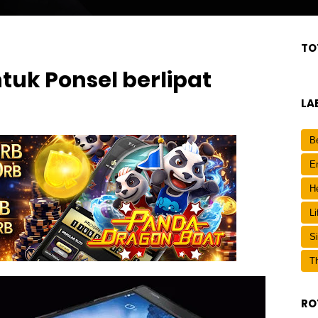
TO
ntuk Ponsel berlipat
LA
Be
E
H
Li
S
Th
RO