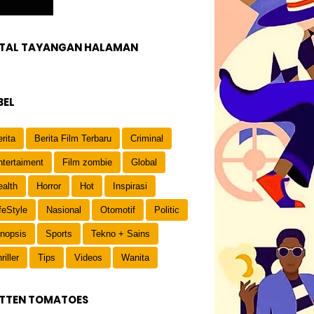
TAL TAYANGAN HALAMAN
BEL
rita
Berita Film Terbaru
Criminal
ntertaiment
Film zombie
Global
ealth
Horror
Hot
Inspirasi
feStyle
Nasional
Otomotif
Politic
inopsis
Sports
Tekno + Sains
riller
Tips
Videos
Wanita
TTEN TOMATOES