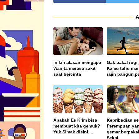
A
Inilah alasan mengapa
Gak bakal rugi 
Wanita merasa sakit
Kamu tahu man
saat bercinta
rajin bangun p
Apakah Es Krim bisa
Kepribadian s
membuat kita gemuk?
Perempuan ya
Yuk Simak disini....
gemar berpaka
Seksi