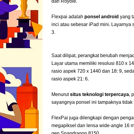
dari Royole.
Flexpai adalah
ponsel android
yang ta
inci atau sebesar iPad mini. Layarnya 
3.
Saat dilipat, perangkat berubah menja
Layar utama memiliki resolusi 810 x 1
rasio aspek 720 x 1440 dan 18: 9, sed
rasio aspek 21: 6.
Menurut
situs teknologi terpercaya
, 
sayangnya ponsel ini tampaknya tidak
FlexPai juga dilengkapi dengan peng
megapiksel dan lensa wide-angle 16 m
gen Snapdragon 8150.