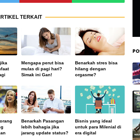
RTIKEL TERKAIT
PO
jika
Mengapa perut bisa
Benarkah stres bisa
faat
mulas di pagi hari?
hilang dengan
agi
Simak ini Gan!
orgasme?
eorang
Benarkah Pasangan
Bisnis yang ideal
ng
lebih bahagia jika
untuk para Milenial di
ian
jarang update status?
era digital