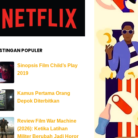
STINGAN POPULER
Sinopsis Film Child’s Play
2019
Kamus Pertama Orang
Depok Diterbitkan
Review Film War Machine
(2026): Ketika Latihan
Militer Berubah Jadi Horor