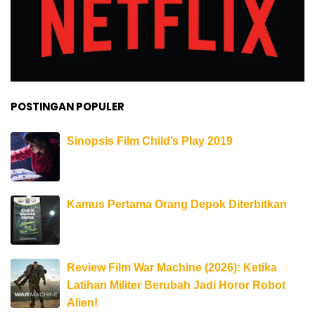
POSTINGAN POPULER
Sinopsis Film Child’s Play 2019
Kamus Pertama Orang Depok Diterbitkan
Review Film War Machine (2026): Ketika
Latihan Militer Berubah Jadi Horor Robot
Alien!