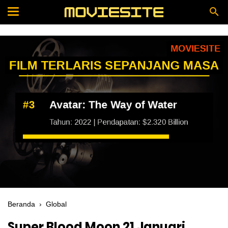
Beranda
›
Global
Super Blood Moon 21 Januari