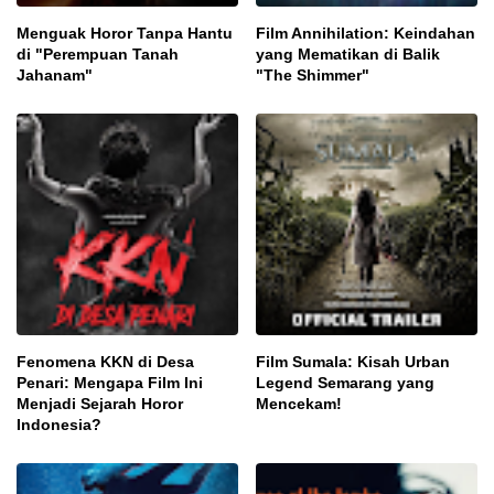
Menguak Horor Tanpa Hantu
Film Annihilation: Keindahan
di "Perempuan Tanah
yang Mematikan di Balik
Jahanam"
"The Shimmer"
Fenomena KKN di Desa
Film Sumala: Kisah Urban
Penari: Mengapa Film Ini
Legend Semarang yang
Menjadi Sejarah Horor
Mencekam!
Indonesia?