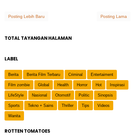
Posting Lebih Baru
Posting Lama
TOTAL TAYANGAN HALAMAN
LABEL
Berita
Berita Film Terbaru
Criminal
Entertaiment
Film zombie
Global
Health
Horror
Hot
Inspirasi
LifeStyle
Nasional
Otomotif
Politic
Sinopsis
Sports
Tekno + Sains
Thriller
Tips
Videos
Wanita
ROTTEN TOMATOES