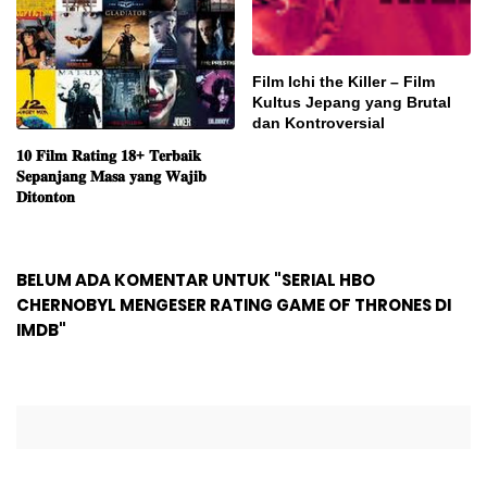
Film Ichi the Killer – Film
Kultus Jepang yang Brutal
dan Kontroversial
𝟏𝟎 𝐅𝐢𝐥𝐦 𝐑𝐚𝐭𝐢𝐧𝐠 𝟏𝟖+ 𝐓𝐞𝐫𝐛𝐚𝐢𝐤
𝐒𝐞𝐩𝐚𝐧𝐣𝐚𝐧𝐠 𝐌𝐚𝐬𝐚 𝐲𝐚𝐧𝐠 𝐖𝐚𝐣𝐢𝐛
𝐃𝐢𝐭𝐨𝐧𝐭𝐨𝐧
BELUM ADA KOMENTAR UNTUK "SERIAL HBO
CHERNOBYL MENGESER RATING GAME OF THRONES DI
IMDB"