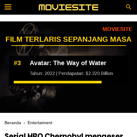
Beranda
›
Entertaiment
Serial HBO Chernobyl mengeser