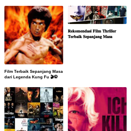
𝐑𝐞𝐤𝐨𝐦𝐞𝐧𝐝𝐚𝐬𝐢 𝐅𝐢𝐥𝐦 𝐓𝐡𝐫𝐢𝐥𝐥𝐞𝐫
𝐓𝐞𝐫𝐛𝐚𝐢𝐤 𝐒𝐞𝐩𝐚𝐧𝐣𝐚𝐧𝐠 𝐌𝐚𝐬𝐚
Film Terbaik Sepanjang Masa
dari Legenda Kung Fu 🎬🥋