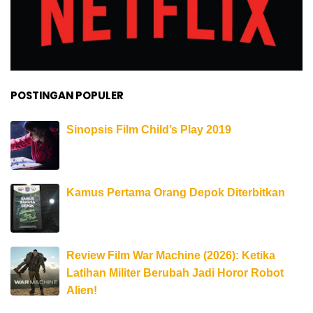
POSTINGAN POPULER
Sinopsis Film Child’s Play 2019
Kamus Pertama Orang Depok Diterbitkan
Review Film War Machine (2026): Ketika
Latihan Militer Berubah Jadi Horor Robot
Alien!