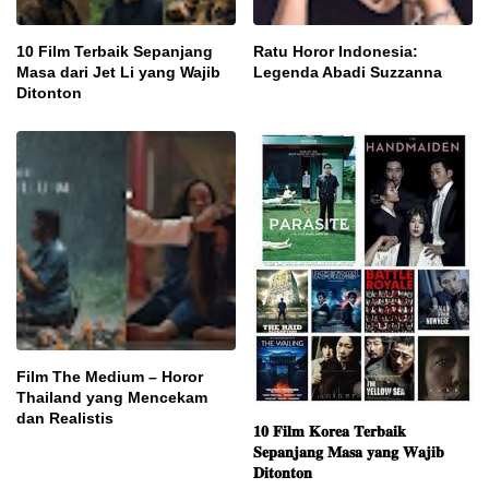
10 Film Terbaik Sepanjang
Ratu Horor Indonesia:
Masa dari Jet Li yang Wajib
Legenda Abadi Suzzanna
Ditonton
Film The Medium – Horor
Thailand yang Mencekam
dan Realistis
𝟏𝟎 𝐅𝐢𝐥𝐦 𝐊𝐨𝐫𝐞𝐚 𝐓𝐞𝐫𝐛𝐚𝐢𝐤
𝐒𝐞𝐩𝐚𝐧𝐣𝐚𝐧𝐠 𝐌𝐚𝐬𝐚 𝐲𝐚𝐧𝐠 𝐖𝐚𝐣𝐢𝐛
𝐃𝐢𝐭𝐨𝐧𝐭𝐨𝐧