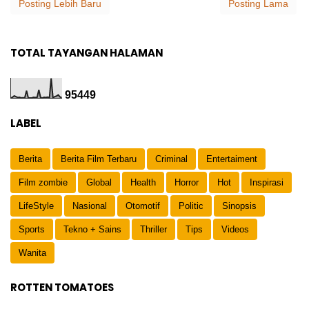
Posting Lebih Baru
Posting Lama
TOTAL TAYANGAN HALAMAN
9
5
4
4
9
LABEL
Berita
Berita Film Terbaru
Criminal
Entertaiment
Film zombie
Global
Health
Horror
Hot
Inspirasi
LifeStyle
Nasional
Otomotif
Politic
Sinopsis
Sports
Tekno + Sains
Thriller
Tips
Videos
Wanita
ROTTEN TOMATOES