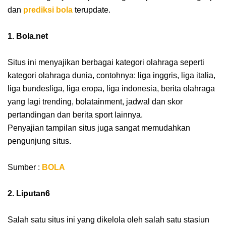
dan
prediksi bola
terupdate.
1. Bola.net
Situs ini menyajikan berbagai kategori olahraga seperti
kategori olahraga dunia, contohnya: liga inggris, liga italia,
liga bundesliga, liga eropa, liga indonesia, berita olahraga
yang lagi trending, bolatainment, jadwal dan skor
pertandingan dan berita sport lainnya.
Penyajian tampilan situs juga sangat memudahkan
pengunjung situs.
Sumber :
BOLA
2. Liputan6
Salah satu situs ini yang dikelola oleh salah satu stasiun