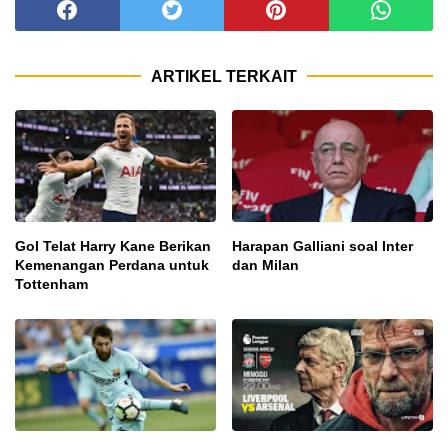
ARTIKEL TERKAIT
Gol Telat Harry Kane Berikan
Harapan Galliani soal Inter
Kemenangan Perdana untuk
dan Milan
Tottenham