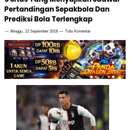
Pertandingan Sepakbola Dan
Prediksi Bola Terlengkap
Minggu, 22 September 2019
Tulis Komentar