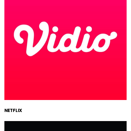
NETFLIX