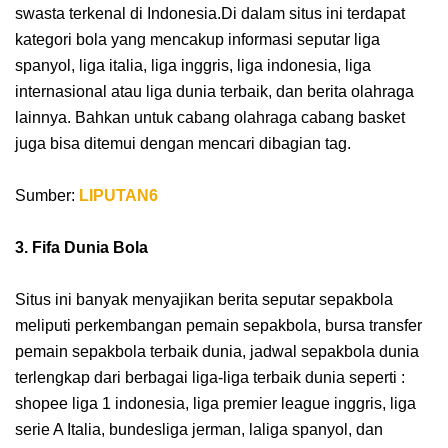
swasta terkenal di Indonesia.Di dalam situs ini terdapat
kategori bola yang mencakup informasi seputar liga
spanyol, liga italia, liga inggris, liga indonesia, liga
internasional atau liga dunia terbaik, dan berita olahraga
lainnya. Bahkan untuk cabang olahraga cabang basket
juga bisa ditemui dengan mencari dibagian tag.
Sumber:
LIPUTAN6
3. Fifa Dunia Bola
Situs ini banyak menyajikan berita seputar sepakbola
meliputi perkembangan pemain sepakbola, bursa transfer
pemain sepakbola terbaik dunia, jadwal sepakbola dunia
terlengkap dari berbagai liga-liga terbaik dunia seperti :
shopee liga 1 indonesia, liga premier league inggris, liga
serie A Italia, bundesliga jerman, laliga spanyol, dan