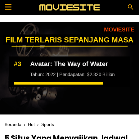
Beranda
›
Hot
›
Sports
5 Situs Yang Menyajikan Jadwal