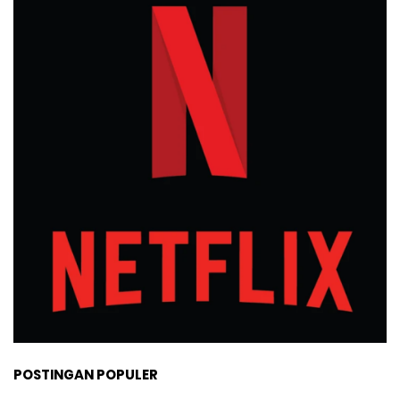
POSTINGAN POPULER