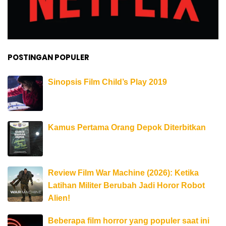
POSTINGAN POPULER
Sinopsis Film Child’s Play 2019
Kamus Pertama Orang Depok Diterbitkan
Review Film War Machine (2026): Ketika
Latihan Militer Berubah Jadi Horor Robot
Alien!
Beberapa film horror yang populer saat ini