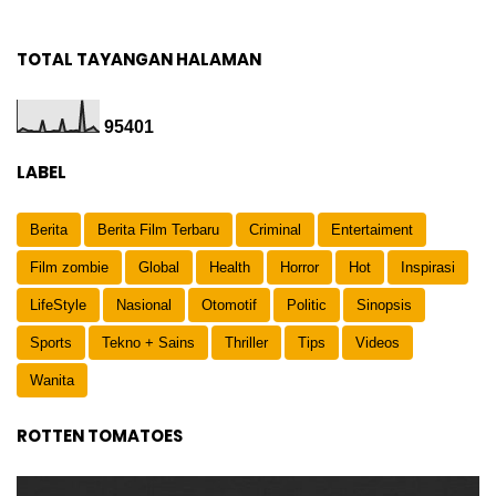
TOTAL TAYANGAN HALAMAN
9
5
4
0
1
LABEL
Berita
Berita Film Terbaru
Criminal
Entertaiment
Film zombie
Global
Health
Horror
Hot
Inspirasi
LifeStyle
Nasional
Otomotif
Politic
Sinopsis
Sports
Tekno + Sains
Thriller
Tips
Videos
Wanita
ROTTEN TOMATOES