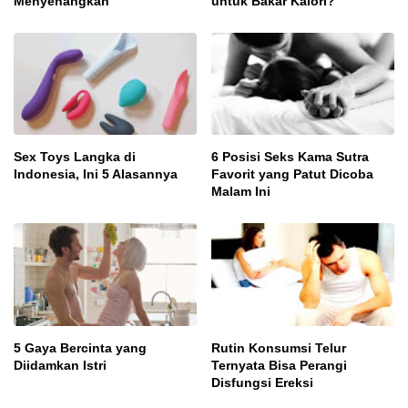
Menyenangkan
untuk Bakar Kalori?
Sex Toys Langka di
6 Posisi Seks Kama Sutra
Indonesia, Ini 5 Alasannya
Favorit yang Patut Dicoba
Malam Ini
5 Gaya Bercinta yang
Rutin Konsumsi Telur
Diidamkan Istri
Ternyata Bisa Perangi
Disfungsi Ereksi