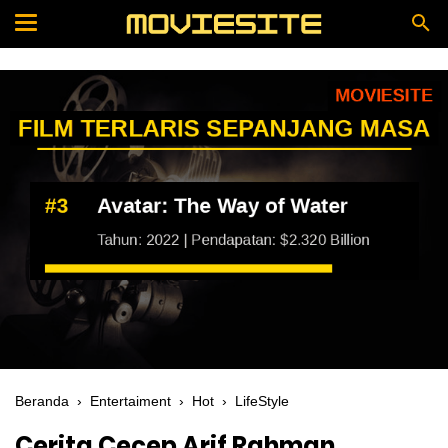
Beranda
›
Entertaiment
›
Hot
›
LifeStyle
Cerita Cecep Arif Rahman