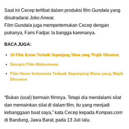
Saat ini Cecep terlibat dalam produksi film
Gundala
yang
disutradarai Joko Anwar.
Film
Gundala
juga mempertemukan Cecep dengan
putranya, Faris Fadjar. Ia bangga karenanya.
BACA JUGA:
𝟏𝟎 𝐅𝐢𝐥𝐦 𝐊𝐨𝐫𝐞𝐚 𝐓𝐞𝐫𝐛𝐚𝐢𝐤 𝐒𝐞𝐩𝐚𝐧𝐣𝐚𝐧𝐠 𝐌𝐚𝐬𝐚 𝐲𝐚𝐧𝐠 𝐖𝐚𝐣𝐢𝐛 𝐃𝐢𝐭𝐨𝐧𝐭𝐨𝐧
Sinopis Film Midsommar
Film Horor Indonesia Terbaik Sepanjang Masa yang Wajib
Ditonton
“Bukan (soal) bermain filmnya. Tetapi dia mendalami silat
dan memainkan silat di dalam film, itu yang menjadi
kebanggaan buat saya,” kata Cecep kepada
Kompas.com
di Bandung, Jawa Barat, pada 13 Juli lalu.