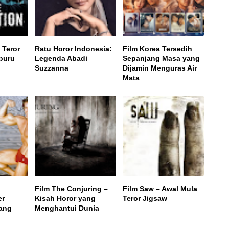
 Teror
Ratu Horor Indonesia:
Film Korea Tersedih
buru
Legenda Abadi
Sepanjang Masa yang
Suzzanna
Dijamin Menguras Air
Mata
Film The Conjuring –
Film Saw – Awal Mula
er
Kisah Horor yang
Teror Jigsaw
jang
Menghantui Dunia