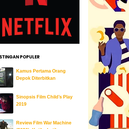
STINGAN POPULER
Kamus Pertama Orang
Depok Diterbitkan
Sinopsis Film Child’s Play
2019
Review Film War Machine