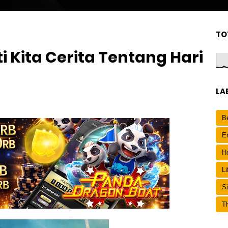
TO
ti Kita Cerita Tentang Hari
LA
Be
E
H
Li
S
Th