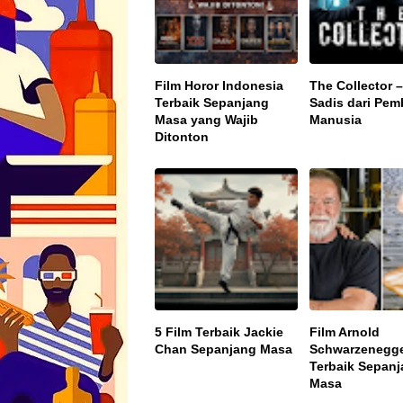
Film Horor Indonesia
The Collector –
Terbaik Sepanjang
Sadis dari Pem
Masa yang Wajib
Manusia
Ditonton
5 Film Terbaik Jackie
Film Arnold
Chan Sepanjang Masa
Schwarzenegg
Terbaik Sepan
Masa