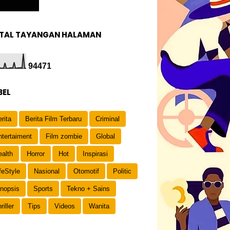
TAL TAYANGAN HALAMAN
9
4
4
7
1
BEL
rita
Berita Film Terbaru
Criminal
ntertaiment
Film zombie
Global
ealth
Horror
Hot
Inspirasi
feStyle
Nasional
Otomotif
Politic
inopsis
Sports
Tekno + Sains
riller
Tips
Videos
Wanita