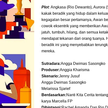
Plot
:
Angkasa (Rio Dewanto), Aurora (
kakak beradik yang hidup dalam kelu
kegagalan besar pertamanya, Awan be
cowok eksentrik yang memberikan Awa
jatuh, tumbuh, hilang, dan semua ke
mendapat tekanan dari orang tuanya. 
beradik ini yang menyebabkan terungk
mereka.
Sutradara:
Angga Dwimas Sasongko
Produser:
Anggia Kharisma
Skenario:
Jenny Jusuf
Angga Dwimas Sasongko
Melarissa Sjarief
Berdasarkan:
Nanti Kita Cerita tentang
karya Marcella FP
Dibintangi:
Rachel Amanda
Dan Rio 