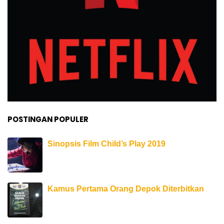
POSTINGAN POPULER
Sinopsis Film Child’s Play 2019
Kamus Pertama Orang Depok Diterbitkan