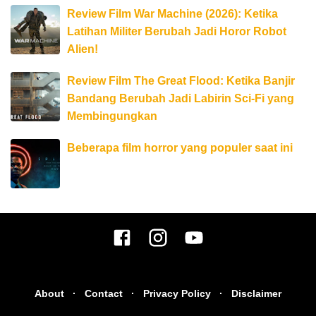
Review Film War Machine (2026): Ketika
Latihan Militer Berubah Jadi Horor Robot
Alien!
Review Film The Great Flood: Ketika Banjir
Bandang Berubah Jadi Labirin Sci-Fi yang
Membingungkan
Beberapa film horror yang populer saat ini
About
Contact
Privacy Policy
Disclaimer