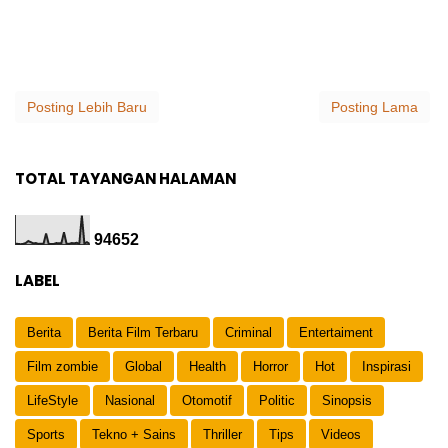
Posting Lebih Baru
Posting Lama
TOTAL TAYANGAN HALAMAN
9
4
6
5
2
LABEL
Berita
Berita Film Terbaru
Criminal
Entertaiment
Film zombie
Global
Health
Horror
Hot
Inspirasi
LifeStyle
Nasional
Otomotif
Politic
Sinopsis
Sports
Tekno + Sains
Thriller
Tips
Videos