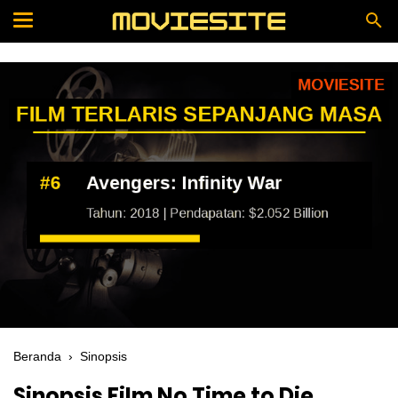
Beranda
›
Sinopsis
Sinopsis Film No Time to Die