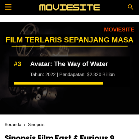
Beranda
›
Sinopsis
Sinopsis Film Fast & Furious 9