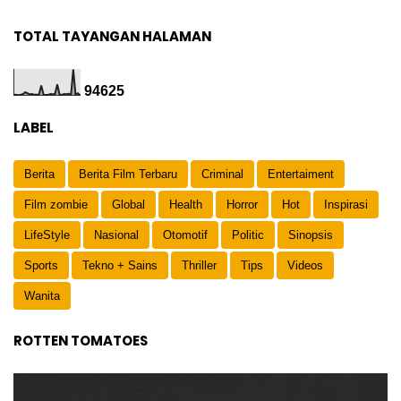
TOTAL TAYANGAN HALAMAN
9
4
6
2
5
LABEL
Berita
Berita Film Terbaru
Criminal
Entertaiment
Film zombie
Global
Health
Horror
Hot
Inspirasi
LifeStyle
Nasional
Otomotif
Politic
Sinopsis
Sports
Tekno + Sains
Thriller
Tips
Videos
Wanita
ROTTEN TOMATOES