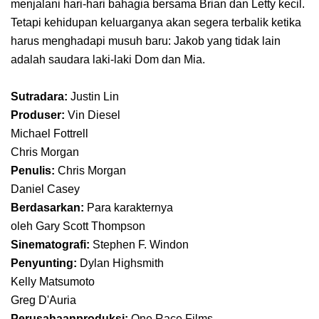
menjalani hari-hari bahagia bersama Brian dan Letty kecil.
Tetapi kehidupan keluarganya akan segera terbalik ketika
harus menghadapi musuh baru: Jakob yang tidak lain
adalah saudara laki-laki Dom dan Mia.
Sutradara:
Justin Lin
Produser:
Vin Diesel
Michael Fottrell
Chris Morgan
Penulis:
Chris Morgan
Daniel Casey
Berdasarkan:
Para karakternya
oleh Gary Scott Thompson
Sinematografi:
Stephen F. Windon
Penyunting:
Dylan Highsmith
Kelly Matsumoto
Greg D'Auria
Perusahaanproduksi:
One Race Films