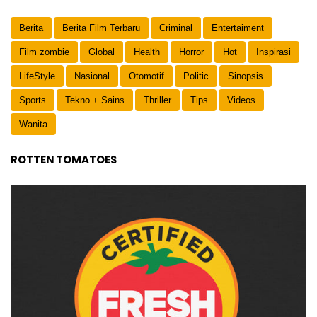
Berita
Berita Film Terbaru
Criminal
Entertaiment
Film zombie
Global
Health
Horror
Hot
Inspirasi
LifeStyle
Nasional
Otomotif
Politic
Sinopsis
Sports
Tekno + Sains
Thriller
Tips
Videos
Wanita
ROTTEN TOMATOES