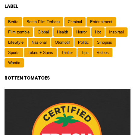
LABEL
Berita
Berita Film Terbaru
Criminal
Entertaiment
Film zombie
Global
Health
Horror
Hot
Inspirasi
LifeStyle
Nasional
Otomotif
Politic
Sinopsis
Sports
Tekno + Sains
Thriller
Tips
Videos
Wanita
ROTTEN TOMATOES