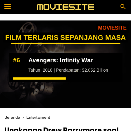
Beranda
›
Entertaiment
Ungkapan Drew Barrymore soal