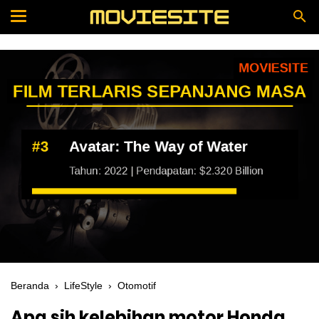
Beranda
›
LifeStyle
›
Otomotif
Apa sih kelebihan motor Honda