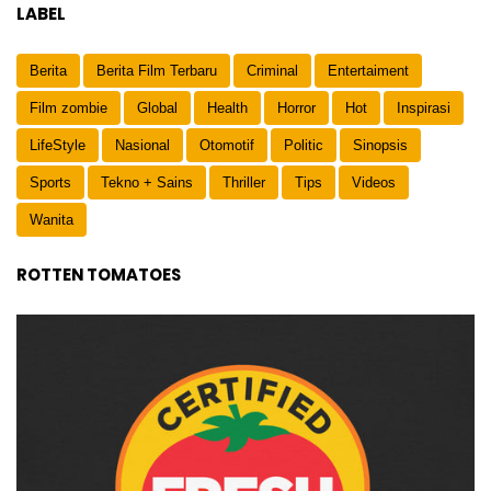
LABEL
Berita
Berita Film Terbaru
Criminal
Entertaiment
Film zombie
Global
Health
Horror
Hot
Inspirasi
LifeStyle
Nasional
Otomotif
Politic
Sinopsis
Sports
Tekno + Sains
Thriller
Tips
Videos
Wanita
ROTTEN TOMATOES